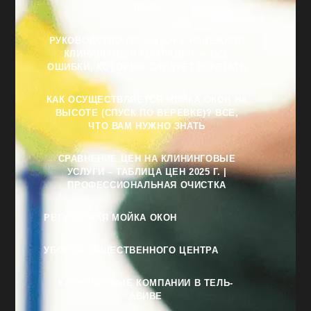
ПОЛА
РУКОВОДСТВО ПО ВЫБОРУ НАДЕЖНОЙ
КЛИНИНГОВОЙ КОМПАНИИ — ВСЕ
ОШИБКИ, КОТОРЫХ СЛЕДУЕТ ИЗБЕГАТЬ
КАК ОСУЩЕСТВЛЯЕТСЯ МОЙКА ОКОН НА
ВЫСОТЕ (СПУСК ПО ВЕРЕВКЕ)? ВСЕ,
ЧТО ВАМ НУЖНО ЗНАТЬ
СРАВНЕНИЕ ЦЕН НА КЛИНИНГОВЫЕ
УСЛУГИ – ТАБЛИЦА ЦЕН 2025 Г. |
ПРОФЕССИОНАЛЬНАЯ ОЧИСТКА
РЕГУЛЯРНАЯ МОЙКА ОКОН
УБОРКА ОБЩЕСТВЕННОГО ЦЕНТРА
КЛИНИНГОВЫЕ КОМПАНИИ В ТЕЛЬ-
АВИВЕ