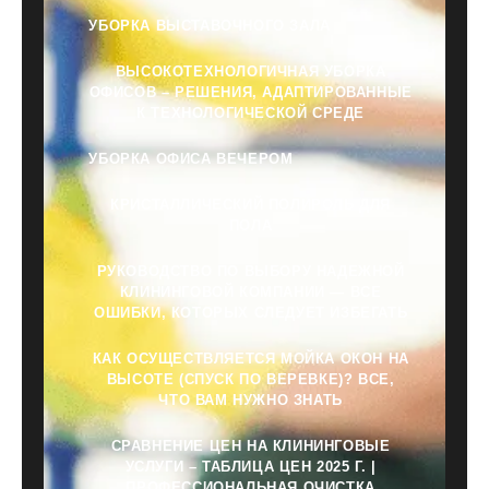
УБОРКА ВЫСТАВОЧНОГО ЗАЛА
ВЫСОКОТЕХНОЛОГИЧНАЯ УБОРКА
ОФИСОВ – РЕШЕНИЯ, АДАПТИРОВАННЫЕ
К ТЕХНОЛОГИЧЕСКОЙ СРЕДЕ
УБОРКА ОФИСА ВЕЧЕРОМ
КРИСТАЛЛИЧЕСКИЙ ПОЛИРОЛЬ ДЛЯ
ПОЛА
РУКОВОДСТВО ПО ВЫБОРУ НАДЕЖНОЙ
КЛИНИНГОВОЙ КОМПАНИИ — ВСЕ
ОШИБКИ, КОТОРЫХ СЛЕДУЕТ ИЗБЕГАТЬ
КАК ОСУЩЕСТВЛЯЕТСЯ МОЙКА ОКОН НА
ВЫСОТЕ (СПУСК ПО ВЕРЕВКЕ)? ВСЕ,
ЧТО ВАМ НУЖНО ЗНАТЬ
СРАВНЕНИЕ ЦЕН НА КЛИНИНГОВЫЕ
УСЛУГИ – ТАБЛИЦА ЦЕН 2025 Г. |
ПРОФЕССИОНАЛЬНАЯ ОЧИСТКА