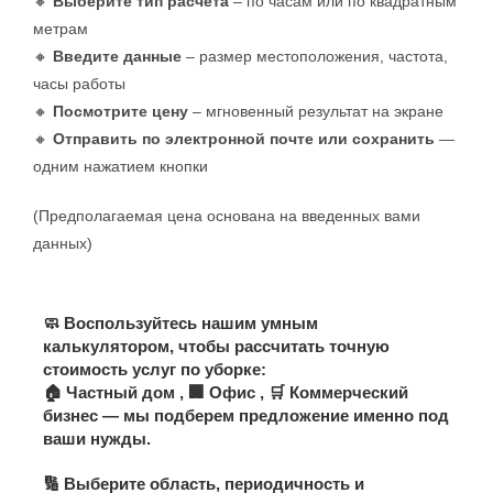
🔸
Выберите тип расчета
– по часам или по квадратным
метрам
🔸
Введите данные
– размер местоположения, частота,
часы работы
🔸
Посмотрите цену
– мгновенный результат на экране
🔸
Отправить по электронной почте или сохранить
—
одним нажатием кнопки
(Предполагаемая цена основана на введенных вами
данных)
🧼 Воспользуйтесь нашим умным
калькулятором, чтобы рассчитать точную
стоимость услуг по уборке:
🏠
Частный дом
, 🏢
Офис
, 🛒
Коммерческий
бизнес
— мы подберем предложение именно под
ваши нужды.
🔢 Выберите область, периодичность и