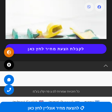
לקבלת הצעת מחיר לחץ כאן
כל הזכויות שמורות לס.צ פרו קלין בע''מ
עברית
Русский
(
רוסית
)
English
(
אנגלית
)
📋 להצעת מחיר אונליין לחץ כאן