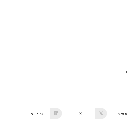
ת.
אטסאפ
X
לינקדאין