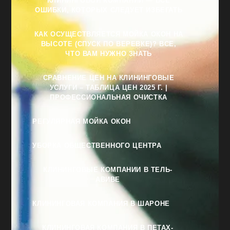
КЛИНИНГОВОЙ КОМПАНИИ — ВСЕ
ОШИБКИ, КОТОРЫХ СЛЕДУЕТ ИЗБЕГАТЬ
КАК ОСУЩЕСТВЛЯЕТСЯ МОЙКА ОКОН НА
ВЫСОТЕ (СПУСК ПО ВЕРЕВКЕ)? ВСЕ,
ЧТО ВАМ НУЖНО ЗНАТЬ
СРАВНЕНИЕ ЦЕН НА КЛИНИНГОВЫЕ
УСЛУГИ – ТАБЛИЦА ЦЕН 2025 Г. |
ПРОФЕССИОНАЛЬНАЯ ОЧИСТКА
РЕГУЛЯРНАЯ МОЙКА ОКОН
УБОРКА ОБЩЕСТВЕННОГО ЦЕНТРА
КЛИНИНГОВЫЕ КОМПАНИИ В ТЕЛЬ-
АВИВЕ
КЛИНИНГОВАЯ КОМПАНИЯ В ШАРОНЕ
КЛИНИНГОВАЯ КОМПАНИЯ В ПЕТАХ-