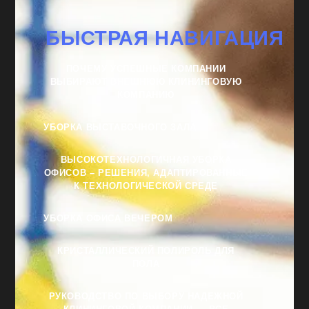
БЫСТРАЯ НАВИГАЦИЯ
ПОЧЕМУ УСПЕШНЫЕ КОМПАНИИ
ВЫБИРАЮТ ВНЕШНЮЮ КЛИНИНГОВУЮ
КОМПАНИЮ
УБОРКА ВЫСТАВОЧНОГО ЗАЛА
ВЫСОКОТЕХНОЛОГИЧНАЯ УБОРКА
ОФИСОВ – РЕШЕНИЯ, АДАПТИРОВАННЫЕ
К ТЕХНОЛОГИЧЕСКОЙ СРЕДЕ
УБОРКА ОФИСА ВЕЧЕРОМ
КРИСТАЛЛИЧЕСКИЙ ПОЛИРОЛЬ ДЛЯ
ПОЛА
РУКОВОДСТВО ПО ВЫБОРУ НАДЕЖНОЙ