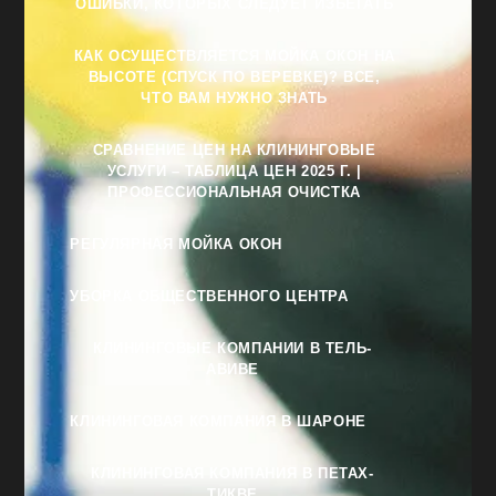
ОШИБКИ, КОТОРЫХ СЛЕДУЕТ ИЗБЕГАТЬ
КАК ОСУЩЕСТВЛЯЕТСЯ МОЙКА ОКОН НА
ВЫСОТЕ (СПУСК ПО ВЕРЕВКЕ)? ВСЕ,
ЧТО ВАМ НУЖНО ЗНАТЬ
СРАВНЕНИЕ ЦЕН НА КЛИНИНГОВЫЕ
УСЛУГИ – ТАБЛИЦА ЦЕН 2025 Г. |
ПРОФЕССИОНАЛЬНАЯ ОЧИСТКА
РЕГУЛЯРНАЯ МОЙКА ОКОН
УБОРКА ОБЩЕСТВЕННОГО ЦЕНТРА
КЛИНИНГОВЫЕ КОМПАНИИ В ТЕЛЬ-
АВИВЕ
КЛИНИНГОВАЯ КОМПАНИЯ В ШАРОНЕ
КЛИНИНГОВАЯ КОМПАНИЯ В ПЕТАХ-
ТИКВЕ