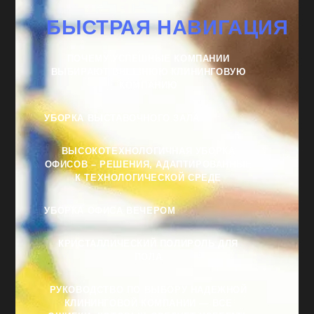
БЫСТРАЯ НАВИГАЦИЯ
ПОЧЕМУ УСПЕШНЫЕ КОМПАНИИ
ВЫБИРАЮТ ВНЕШНЮЮ КЛИНИНГОВУЮ
КОМПАНИЮ
УБОРКА ВЫСТАВОЧНОГО ЗАЛА
ВЫСОКОТЕХНОЛОГИЧНАЯ УБОРКА
ОФИСОВ – РЕШЕНИЯ, АДАПТИРОВАННЫЕ
К ТЕХНОЛОГИЧЕСКОЙ СРЕДЕ
УБОРКА ОФИСА ВЕЧЕРОМ
КРИСТАЛЛИЧЕСКИЙ ПОЛИРОЛЬ ДЛЯ
ПОЛА
РУКОВОДСТВО ПО ВЫБОРУ НАДЕЖНОЙ
КЛИНИНГОВОЙ КОМПАНИИ — ВСЕ