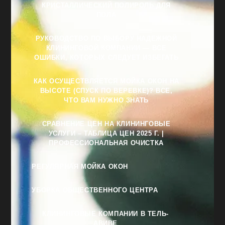
КРИСТАЛЛИЧЕСКИЙ ПОЛИРОЛЬ ДЛЯ
ПОЛА
РУКОВОДСТВО ПО ВЫБОРУ НАДЕЖНОЙ
КЛИНИНГОВОЙ КОМПАНИИ — ВСЕ
ОШИБКИ, КОТОРЫХ СЛЕДУЕТ ИЗБЕГАТЬ
КАК ОСУЩЕСТВЛЯЕТСЯ МОЙКА ОКОН НА
ВЫСОТЕ (СПУСК ПО ВЕРЕВКЕ)? ВСЕ,
ЧТО ВАМ НУЖНО ЗНАТЬ
СРАВНЕНИЕ ЦЕН НА КЛИНИНГОВЫЕ
УСЛУГИ – ТАБЛИЦА ЦЕН 2025 Г. |
ПРОФЕССИОНАЛЬНАЯ ОЧИСТКА
РЕГУЛЯРНАЯ МОЙКА ОКОН
УБОРКА ОБЩЕСТВЕННОГО ЦЕНТРА
КЛИНИНГОВЫЕ КОМПАНИИ В ТЕЛЬ-
АВИВЕ