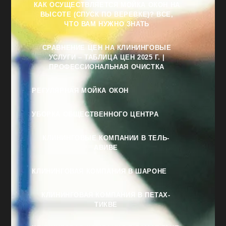
КАК ОСУЩЕСТВЛЯЕТСЯ МОЙКА ОКОН НА
ВЫСОТЕ (СПУСК ПО ВЕРЕВКЕ)? ВСЕ,
ЧТО ВАМ НУЖНО ЗНАТЬ
СРАВНЕНИЕ ЦЕН НА КЛИНИНГОВЫЕ
УСЛУГИ – ТАБЛИЦА ЦЕН 2025 Г. |
ПРОФЕССИОНАЛЬНАЯ ОЧИСТКА
РЕГУЛЯРНАЯ МОЙКА ОКОН
УБОРКА ОБЩЕСТВЕННОГО ЦЕНТРА
КЛИНИНГОВЫЕ КОМПАНИИ В ТЕЛЬ-
АВИВЕ
КЛИНИНГОВАЯ КОМПАНИЯ В ШАРОНЕ
КЛИНИНГОВАЯ КОМПАНИЯ В ПЕТАХ-
ТИКВЕ