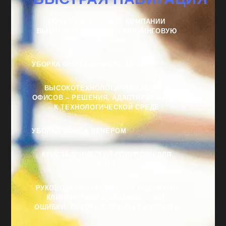
ПОЧЕМУ УСПЕШНЫЕ КОМПАНИИ
ВЫБИРАЮТ ВНЕШНЮЮ КЛИНИНГОВУЮ
КОМПАНИЮ
УБОРКА ВЫСТАВОЧНОГО ЗАЛА
ВЫСОКОТЕХНОЛОГИЧНАЯ УБОРКА
ОФИСОВ – РЕШЕНИЯ, АДАПТИРОВАННЫЕ
К ТЕХНОЛОГИЧЕСКОЙ СРЕДЕ
УБОРКА ОФИСА ВЕЧЕРОМ
КРИСТАЛЛИЧЕСКИЙ ПОЛИРОЛЬ ДЛЯ
ПОЛА
РУКОВОДСТВО ПО ВЫБОРУ НАДЕЖНОЙ
КЛИНИНГОВОЙ КОМПАНИИ — ВСЕ
ОШИБКИ, КОТОРЫХ СЛЕДУЕТ ИЗБЕГАТЬ