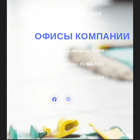
ПОДБОР ПЕРСОНАЛА НА РЕСЕПШЕН
ОФИСЫ КОМПАНИИ
Лишанский 27, Ришон ле-Цион, 75650
Телефон: 03-566-5151
Факс: 03-566-0103