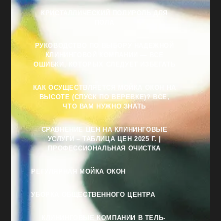
КРИСТАЛЛИЧЕСКИЙ ПОЛИРОЛЬ ДЛЯ
ПОЛА
РУКОВОДСТВО ПО ВЫБОРУ НАДЕЖНОЙ
КЛИНИНГОВОЙ КОМПАНИИ — ВСЕ
ОШИБКИ, КОТОРЫХ СЛЕДУЕТ ИЗБЕГАТЬ
КАК ОСУЩЕСТВЛЯЕТСЯ МОЙКА ОКОН НА
ВЫСОТЕ (СПУСК ПО ВЕРЕВКЕ)? ВСЕ,
ЧТО ВАМ НУЖНО ЗНАТЬ
СРАВНЕНИЕ ЦЕН НА КЛИНИНГОВЫЕ
УСЛУГИ – ТАБЛИЦА ЦЕН 2025 Г. |
ПРОФЕССИОНАЛЬНАЯ ОЧИСТКА
РЕГУЛЯРНАЯ МОЙКА ОКОН
УБОРКА ОБЩЕСТВЕННОГО ЦЕНТРА
КЛИНИНГОВЫЕ КОМПАНИИ В ТЕЛЬ-