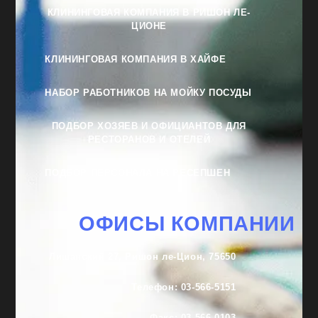
КЛИНИНГОВАЯ КОМПАНИЯ В РИШОН ЛЕ-
ЦИОНЕ
КЛИНИНГОВАЯ КОМПАНИЯ В ХАЙФЕ
НАБОР РАБОТНИКОВ НА МОЙКУ ПОСУДЫ
ПОДБОР ХОЗЯЕВ И ОФИЦИАНТОВ ДЛЯ
РЕСТОРАНОВ И ОТЕЛЕЙ
ПОДБОР ПЕРСОНАЛА НА РЕСЕПШЕН
ОФИСЫ КОМПАНИИ
Лишанский 27, Ришон ле-Цион, 75650
Телефон: 03-566-5151
Факс: 03-566-0103