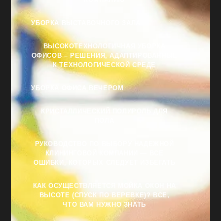
УБОРКА ВЫСТАВОЧНОГО ЗАЛА
ВЫСОКОТЕХНОЛОГИЧНАЯ УБОРКА
ОФИСОВ – РЕШЕНИЯ, АДАПТИРОВАННЫЕ
К ТЕХНОЛОГИЧЕСКОЙ СРЕДЕ
УБОРКА ОФИСА ВЕЧЕРОМ
КРИСТАЛЛИЧЕСКИЙ ПОЛИРОЛЬ ДЛЯ
ПОЛА
РУКОВОДСТВО ПО ВЫБОРУ НАДЕЖНОЙ
КЛИНИНГОВОЙ КОМПАНИИ — ВСЕ
ОШИБКИ, КОТОРЫХ СЛЕДУЕТ ИЗБЕГАТЬ
КАК ОСУЩЕСТВЛЯЕТСЯ МОЙКА ОКОН НА
ВЫСОТЕ (СПУСК ПО ВЕРЕВКЕ)? ВСЕ,
ЧТО ВАМ НУЖНО ЗНАТЬ