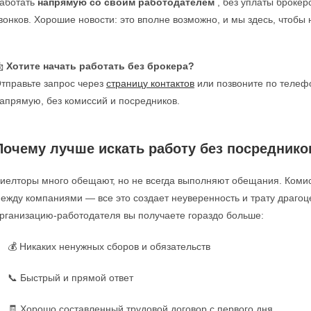
аботать
напрямую со своим работодателем
, без уплаты брокер
вонков. Хорошие новости: это вполне возможно, и мы здесь, чтобы 

Хотите начать работать без брокера?
тправьте запрос через
страницу контактов
или позвоните по теле
апрямую, без комиссий и посредников.
Почему лучше искать работу без посреднико
иелторы много обещают, но не всегда выполняют обещания. Ком
ежду компаниями — все это создает неуверенность и трату драго
рганизацию-работодателя вы получаете гораздо больше:
💰 Никаких ненужных сборов и обязательств
📞 Быстрый и прямой ответ
🧾 Хорошо составленный трудовой договор с первого дня