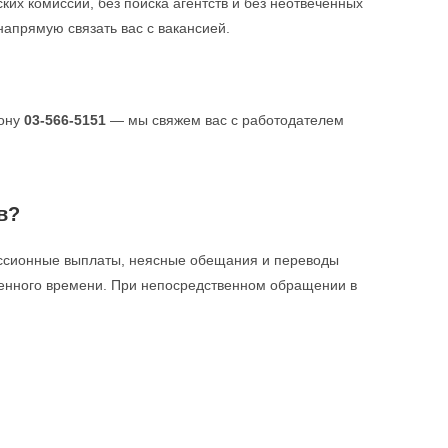
ских комиссий, без поиска агентств и без неотвеченных
напрямую связать вас с вакансией.
фону
03-566-5151
— мы свяжем вас с работодателем
в?
иссионные выплаты, неясные обещания и переводы
ценного времени. При непосредственном обращении в