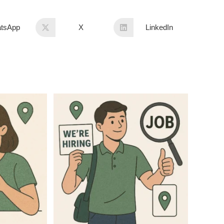
tsApp
X
LinkedIn