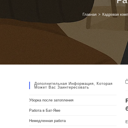
Главная
>
Кадровая ком
Дополнительная Информация, Которая
Может Вас Заинтересовать
Уборка после затопления
Работа в Бат-Яме
Немедленная работа
Е