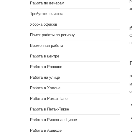
р
Работа по вечерам
з
Требуется очистка
Уборка офисов

Поиск работы по региону
О
н
Временная работа
Работа в центре
Работа в Раанане
Р
Работа на улице
м
Работа в Холоне
о
Работа в Рамат-Гане
Работа в Петах-Тикве
Работа в Ришон ле-Ционе
Работа в Ашдоде