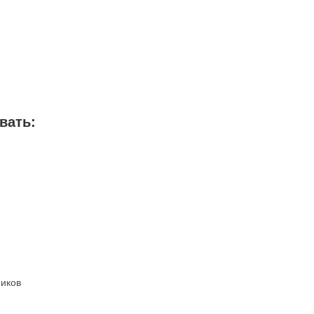
вать:
ников