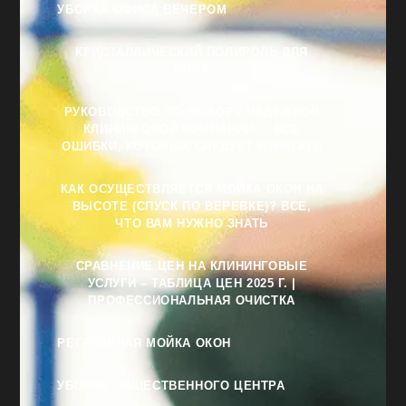
УБОРКА ОФИСА ВЕЧЕРОМ
КРИСТАЛЛИЧЕСКИЙ ПОЛИРОЛЬ ДЛЯ
ПОЛА
РУКОВОДСТВО ПО ВЫБОРУ НАДЕЖНОЙ
КЛИНИНГОВОЙ КОМПАНИИ — ВСЕ
ОШИБКИ, КОТОРЫХ СЛЕДУЕТ ИЗБЕГАТЬ
КАК ОСУЩЕСТВЛЯЕТСЯ МОЙКА ОКОН НА
ВЫСОТЕ (СПУСК ПО ВЕРЕВКЕ)? ВСЕ,
ЧТО ВАМ НУЖНО ЗНАТЬ
СРАВНЕНИЕ ЦЕН НА КЛИНИНГОВЫЕ
УСЛУГИ – ТАБЛИЦА ЦЕН 2025 Г. |
ПРОФЕССИОНАЛЬНАЯ ОЧИСТКА
РЕГУЛЯРНАЯ МОЙКА ОКОН
УБОРКА ОБЩЕСТВЕННОГО ЦЕНТРА