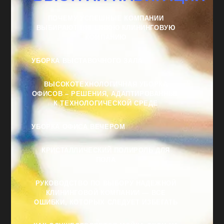
ПОЧЕМУ УСПЕШНЫЕ КОМПАНИИ
ВЫБИРАЮТ ВНЕШНЮЮ КЛИНИНГОВУЮ
КОМПАНИЮ
УБОРКА ВЫСТАВОЧНОГО ЗАЛА
ВЫСОКОТЕХНОЛОГИЧНАЯ УБОРКА
ОФИСОВ – РЕШЕНИЯ, АДАПТИРОВАННЫЕ
К ТЕХНОЛОГИЧЕСКОЙ СРЕДЕ
УБОРКА ОФИСА ВЕЧЕРОМ
КРИСТАЛЛИЧЕСКИЙ ПОЛИРОЛЬ ДЛЯ
ПОЛА
РУКОВОДСТВО ПО ВЫБОРУ НАДЕЖНОЙ
КЛИНИНГОВОЙ КОМПАНИИ — ВСЕ
ОШИБКИ, КОТОРЫХ СЛЕДУЕТ ИЗБЕГАТЬ