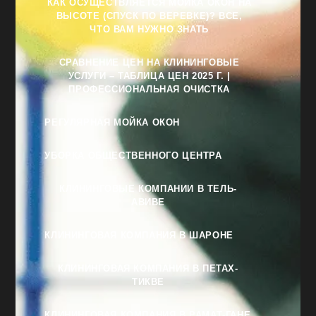
КАК ОСУЩЕСТВЛЯЕТСЯ МОЙКА ОКОН НА
ВЫСОТЕ (СПУСК ПО ВЕРЕВКЕ)? ВСЕ,
ЧТО ВАМ НУЖНО ЗНАТЬ
СРАВНЕНИЕ ЦЕН НА КЛИНИНГОВЫЕ
УСЛУГИ – ТАБЛИЦА ЦЕН 2025 Г. |
ПРОФЕССИОНАЛЬНАЯ ОЧИСТКА
РЕГУЛЯРНАЯ МОЙКА ОКОН
УБОРКА ОБЩЕСТВЕННОГО ЦЕНТРА
КЛИНИНГОВЫЕ КОМПАНИИ В ТЕЛЬ-
АВИВЕ
КЛИНИНГОВАЯ КОМПАНИЯ В ШАРОНЕ
КЛИНИНГОВАЯ КОМПАНИЯ В ПЕТАХ-
ТИКВЕ
КЛИНИНГОВАЯ КОМПАНИЯ В РАМАТ-ГАНЕ