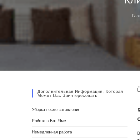
Гла
Дополнительная Информация, Которая
Может Вас Заинтересовать
Уборка после затопления
Работа в Бат-Яме
Немедленная работа
В