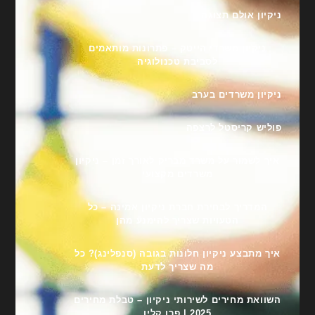
ניקיון אולם תצוגה
ניקיון משרדי הייטק – פתרונות מותאמים
לסביבת טכנולוגיה
ניקיון משרדים בערב
פוליש קריסטל לרצפה
איך לשמור על משרד מבריק לאורך זמן – ניקיון
משרדים מקצועי
המדריך לבחירת חברת ניקיון אמינה – כל
הטעויות שצריך להימנע מהן
איך מתבצע ניקיון חלונות בגובה (סנפלינג)? כל
מה שצריך לדעת
השוואת מחירים לשירותי ניקיון – טבלת מחירים
2025 | פרו קלין