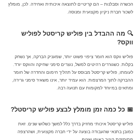
הכשרה וסבלנות – הם קריטיים לתוצאה איכותית ואחידה. לכן, מומלץ
לשכור חברת ניקיון מקצועית ומנוסה.
🔍 מה ההבדל בין פוליש קריסטל לפוליש
ווקס?
פוליש ווקס הוא חומר ציפוי פשוט יותר, שמעניק הברקה, אך נשחק
בקלות. כשגוררים רהיטים למשל, נוצרים סימני שחיקה והווקס יורד.
לעומתו, פוליש קריסטל מבוסס על תהליך חימום והחדרה של חומר
ההברקה לתוך המרצפות. הוא עמיד יותר, אינו משאיר סימני גרירה,
ומתאים במיוחד למקומות עם תנועה רבה.
📅 כל כמה זמן מומלץ לבצע פוליש קריסטל?
פוליש קריסטל איכותי מחזיק בדרך כלל למשך כשלוש שנים. זאת
כמובן בתנאי שהעבודה בוצעה על ידי חברה מקצועית, ושהרצפה
מתוחזקת היטב באופן שוטף.