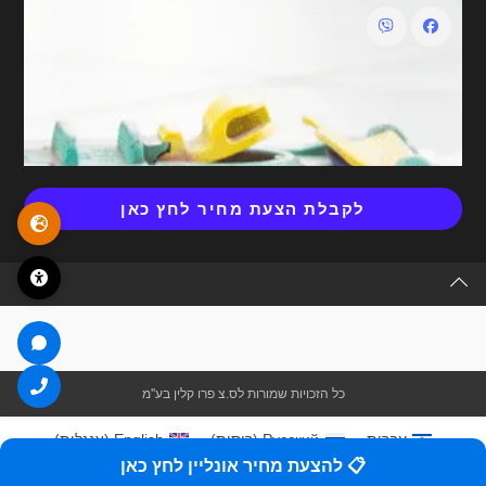
לקבלת הצעת מחיר לחץ כאן
כל הזכויות שמורות לס.צ פרו קלין בע''מ
עברית
Русский
(
רוסית
)
English
(
אנגלית
)
📋 להצעת מחיר אונליין לחץ כאן