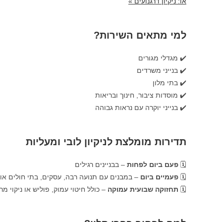
או: ניקיון דרגנועים »
למי מתאים השירות?
✔️ מגדלי מגורים
✔️ בנייני משרדים
✔️ בתי מלון
✔️ מוסדות ציבור, חינוך ובריאות
✔️ בנייני יוקרה עם נראות גבוהה
תדירות מומלצת לניקיון לובי ומעליות
🗓
פעם ביום לפחות
– בבניינים רגילים
🗓
פעמיים ביום
– במבנים עם תנועה רבה, עסקים, בתי חולים או ק
🗓
תחזוקה שבועית עמוקה
– כולל חיטוי עמוק, פוליש או ניקוי מר