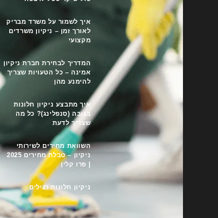
איך לשמור על משרד מבריק
לאורך זמן – ניקיון משרדים
מקצועי
המדריך לבחירת חברת ניקיון
אמינה – כל הטעויות שצריך
להימנע מהן
איך מתבצע ניקיון חלונות
בגובה (סנפלינג)? כל מה
שצריך לדעת
השוואת מחירים לשירותי
ניקיון – טבלת מחירים 2025
| פרו קלין
ניקיון חלונות רגילים