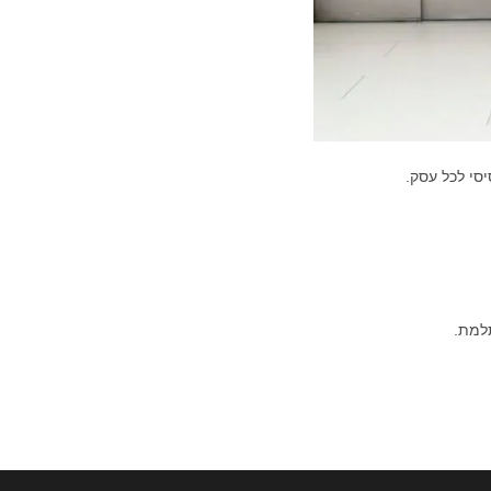
סי לכל עסק.
למת.