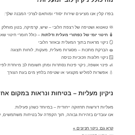
בפרו קלין אנו מציעים שירות יסודי ומותאם לצרכי המבנה שלך:
🧼 טאטוא ושטיפה של רצפת הלובי – שיש, קרמיקה, בטון מוחלק
🧴
חיטוי יומי של כפתורי מעלית ודלתות
– כולל חומרי חיטוי שא
🪞 ניקוי מראות בתוך המעלית ובאזור הלובי
🧽 הברקת מתכות – מסגרות מעלית, מעקות, לוחות תצוגה
🪟 ניקוי חלונות וזכוכיות כניסה
🚮 פינוי אשפה, ניקוי פינות נסתרות ומתן תשומת לב מיוחדת לפינ
💧 אפשרות לפוליש מקצועי או שטיפה בלחץ מים בעת הצורך
ניקיון מעליות – בטיחות ונראות במקום אח
מעליות דורשות תחזוקה ייחודית – במיוחד כשהן פעילות.
אנו עובדים בזהירות גבוהה, תוך הקפדה על בטיחות משתמשים, ש
קרא גם: ניקוי חניונים »