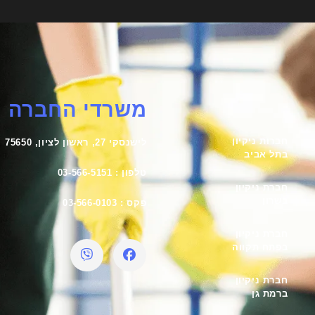
משרדי החברה
חברות ניקיון
לישנסקי 27, ראשון לציון, 75650
בתל אביב
טלפון : 03-566-5151
חברת ניקיון
בשרון
פקס : 03-566-0103
חברת ניקיון
בפתח תקווה
חברת ניקיון
ברמת גן