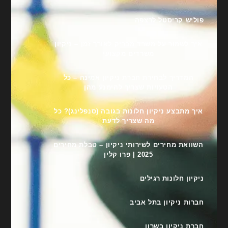
פוליש קריסטל לרצפה
איך לשמור על משרד מבריק לאורך זמן – ניקיון
משרדים מקצועי
המדריך לבחירת חברת ניקיון אמינה – כל
הטעויות שצריך להימנע מהן
איך מתבצע ניקיון חלונות בגובה (סנפלינג)? כל
מה שצריך לדעת
השוואת מחירים לשירותי ניקיון – טבלת מחירים
2025 | פרו קלין
ניקיון חלונות רגילים
חברות ניקיון בתל אביב
חברת ניקיון בשרון