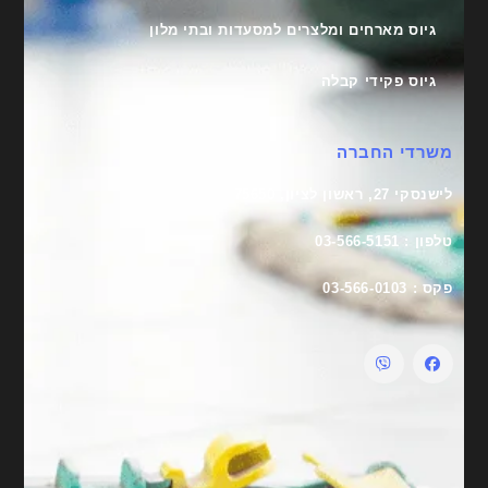
גיוס מארחים ומלצרים למסעדות ובתי מלון
גיוס פקידי קבלה
משרדי החברה
לישנסקי 27, ראשון לציון, 75650
טלפון : 03-566-5151
פקס : 03-566-0103