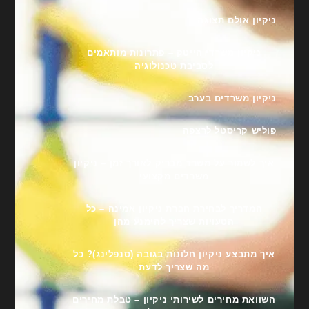
ניקיון אולם תצוגה
ניקיון משרדי הייטק – פתרונות מותאמים
לסביבת טכנולוגיה
ניקיון משרדים בערב
פוליש קריסטל לרצפה
איך לשמור על משרד מבריק לאורך זמן – ניקיון
משרדים מקצועי
המדריך לבחירת חברת ניקיון אמינה – כל
הטעויות שצריך להימנע מהן
איך מתבצע ניקיון חלונות בגובה (סנפלינג)? כל
מה שצריך לדעת
השוואת מחירים לשירותי ניקיון – טבלת מחירים