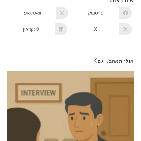
שתפו אותנו
פייסבוק
וואטסאפ
X
לינקדאין
אולי תאהב/י גם