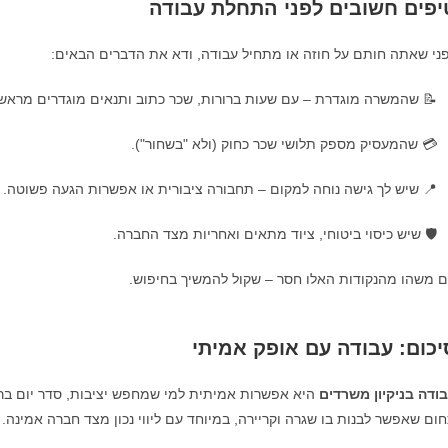
טיפים חשובים לפני התחלת עבוד
לפני שאתה חותם על חוזה או מתחיל עבודה, ודא את הדברים הבאי
 שהמשרה מוגדרת – עם שעות ברורות, שכר כתוב ותנאים מוגדרים מראש.
💳 שהמעסיק מספק תלושי שכר כחוק (ולא "בשחור").
📍 שיש לך גישה נוחה למקום – תחבורה ציבורית או אפשרות הגעה פשוטה.
🛡️ שיש כיסוי ביטוחי, ציוד מתאים ואחריות מצד החברה.
אם משהו מהנקודות האלו חסר – שקול להמשיך בחיפו
סיכום: עבודה עם אופק אמית
ר ראוי וסביבה מקצועית. זו לא רק עבודה זמנית – אלא
עבודה בניקיון משרד
תחום שאפשר לבנות בו שגרה וקריירה, במיוחד עם ליווי נכון מצד חברה אמינ