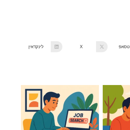
אטסאפ
X
לינקדאין