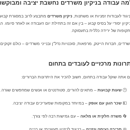
מה עבודה בניקיון משרדים נחשבת יציבה ומבוקשת
יגוד לעבודות זמניות או משתנות,
ניקיון משרדים
מתבצע לרוב במסגרת קבועה 
יקיון יסודי על בסיס קבוע – בין אם זה בתחילת יום העבודה או לאחר סיומו.
קופות של ירידה כללית בתעסוקה.
רדים, חברות הייטק, מרפאות, סוכנויות נדל"ן ובנייני משרדים – כולם זקוקים 
תרונות מרכזיים לעובדים בתחום
 אתה שוקל עבודה בתחום, חשוב להכיר את היתרונות הברורים:
🕒
שעות קבועות
– מתאים להורים, סטודנטים או אנשים שמחפשים שגרה.
💵
שכר הוגן עם אופק
– במיוחד במקומות שמעריכים עבודה יציבה.
🔄
משרה חלקית או מלאה
– עם גמישות רבה לפי צורך.
🧼
סביבה נעימה ונקייה
– בניגוד לניקיון תעשייתי או בנייה.