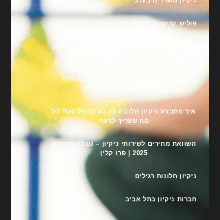
ניקיון משרדים בערב
פוליש קריסטל לרצפה
איך לשמור על משרד מבריק לאורך זמן – ניקיון
משרדים מקצועי
המדריך לבחירת חברת ניקיון אמינה – כל
הטעויות שצריך להימנע מהן
איך מתבצע ניקיון חלונות בגובה (סנפלינג)? כל
מה שצריך לדעת
השוואת מחירים לשירותי ניקיון – טבלת מחירים
2025 | פרו קלין
ניקיון חלונות רגילים
חברות ניקיון בתל אביב