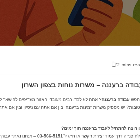
2 mins re
עבודה ברעננה – משרות נוחות בצפון השרו
ית, בלי להסתבך בפקקים או לעבור לעיר אחרת. החדשות
עבודה ברעננה
מחפ
סיון ובין אם אתה רק מתחיל – תמיד יש מי שמחפש עובדים אחראיים ומחויבי
רוצה להתחיל לעבוד ברעננה תוך ימים?

זמינות, אזור ושפה.
03-566-5151
או חייג ל־
עמוד יצירת הקשר
שלח פנייה ד