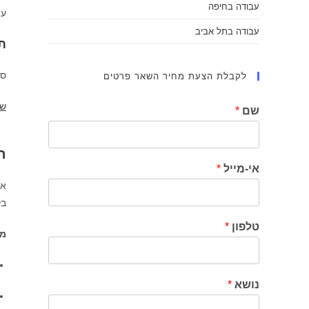
עבודה בחיפה
עו
עבודה בתל אביב
ת
סי
לקבלת הצעת מחיר השאר פרטים
שי
שם
*
ה
אי-מייל
*
אנ
בל
טלפון
*
מה
נושא
*