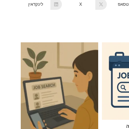
אטסאפ
X
לינקדאין
ה