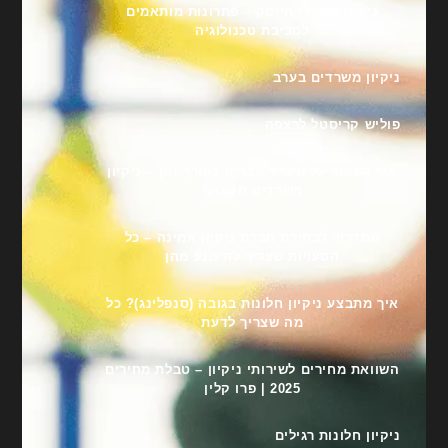
ניקיון משרדי הייטק – פתרונות מותאמים
לסביבת טכנולוגיה
ניקיון משרדים בערב
פוליש קריסטל לרצפה
איך לשמור על משרד מבריק לאורך זמן – ניקיון
משרדים מקצועי
המדריך לבחירת חברת ניקיון אמינה – כל
הטעויות שצריך להימנע מהן
איך מתבצע ניקיון חלונות בגובה (סנפלינג)? כל
מה שצריך לדעת
השוואת מחירים לשירותי ניקיון – טבלת מחירים
2025 | פרו קלין
ניקיון חלונות רגילים