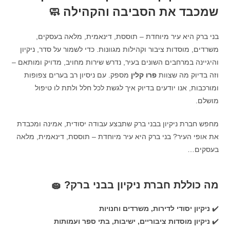
שמכבד את הסביבה והקהילה 🧼
בני ברק היא עיר מיוחדת – תוססת, דינאמית, מלאה בעסקים,
משרדים, מוסדות ציבור וקהילות מגוונות. כדי לשמור על סדר, ניקיון
והיגיינה במרחבים השונים בעיר, נדרש שירות מחויב, מדויק ומותאם –
וזה בדיוק מה שצוות
פרו קלין
מספק. עם ניסיון רב בערים צפופות
ומורכבות, אנו יודעים בדיוק איך לגשת לכל חלל ולתת לו טיפול
מושלם.
מחפש חברת ניקיון בבני ברק שתבצע עבודה יסודית, אמינה ומכבדת
את אופי העיר? בני ברק היא עיר מיוחדת – תוססת, דינאמית, מלאה
בעסקים…
מה כוללת חברת ניקיון בבני ברק? 🧽
✔️
ניקיון יסודי לדירות, משרדים וחנויות
✔️
ניקיון מוסדות ציבוריים, ישיבות, בתי ספר ועמותות